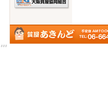
//
//
//